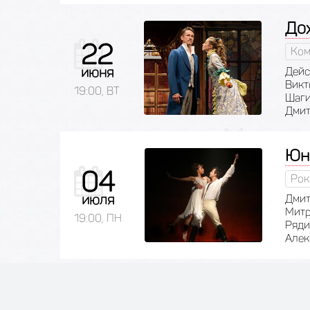
До
22
Ком
июня
Дейс
Викт
19:00, ВТ
Шаги
Дмит
Юн
04
Рок
июля
Дмит
Митр
19:00, ПН
Ряди
Алек
Ст
08