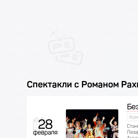
Спектакли с Романом Ра
Бе
Ком
28
Стан
февраля
Лаза
Анна