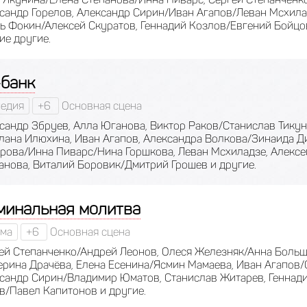
сандр Горелов, Александр Сирин/Иван Агапов/Леван Мсхила
ь Фокин/Алексей Скуратов, Геннадий Козлов/Евгений Бойцо
ие другие.
-банк
едия
+6
Основная сцена
сандр Збруев, Алла Юганова, Виктор Раков/Станислав Тикун
лана Илюхина, Иван Агапов, Александра Волкова/Зинаида Д
рова/Инна Пиварс/Нина Горшкова, Леван Мсхиладзе, Алексе
анова, Виталий Боровик/Дмитрий Грошев и другие.
минальная молитва
ма
+6
Основная сцена
ей Степанченко/Андрей Леонов, Олеся Железняк/Анна Большо
ерина Драчёва, Елена Есенина/Ясмин Мамаева, Иван Агапов
сандр Сирин/Владимир Юматов, Станислав Житарев, Геннади
в/Павел Капитонов и другие.