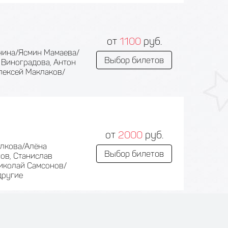
от
1100
руб.
енина/Ясмин Мамаева/
Выбор билетов
 Виноградова, Антон
лексей Маклаков/
от
2000
руб.
олкова/Алёна
Выбор билетов
ов, Станислав
иколай Самсонов/
другие
от
900
руб.