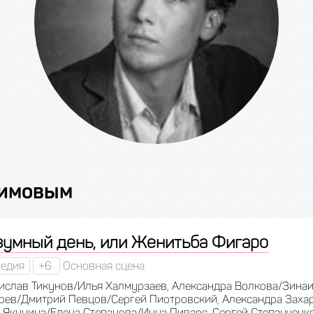
химовым
зумный день, или Женитьба Фигаро
едия
+6
Основная сцена
ислав Тикунов/Илья Халмурзаев, Александра Волкова/Зинаи
рев/Дмитрий Певцов/Сергей Пиотровский, Александра Заха
 Якунина/Елена Степанова/Инна Пиварс, Сергей Степанченк