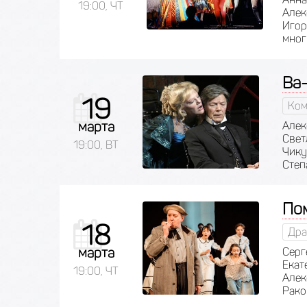
19:00, ЧТ
Алек
Игор
мног
Ва
19
Ком
марта
Алек
Свет
19:00, ВТ
Чику
Степ
По
18
Дра
марта
Серг
Екат
19:00, ЧТ
Алек
Рако