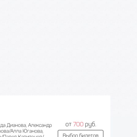
от
700
руб.
да Дианова, Александр
рова/Алла Юганова,
Выбор билетов
о/Павел Капитонов/