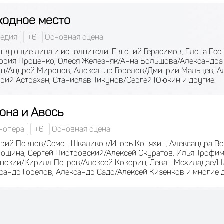
ходное место
едия
+6
Основная сцена
твующие лица и исполнители: Евгений Герасимов, Елена Ес
ория Проценко, Олеся Железняк/Анна Большова/Александра
н/Андрей Миронов, Александр Горелов/Дмитрий Мальцев, А
рий Астрахан, Станислав Тикунов/Сергей Ююкин и другие.
она и Авось
-опера
+6
Основная сцена
рий Певцов/Семён Шкаликов/Игорь Коняхин, Александра В
ошина, Сергей Пиотровский/Алексей Скуратов, Илья Трофим
нский/Кирилл Петров/Алексей Кокорин, Леван Мсхиладзе/Н
сандр Горелов, Александр Садо/Алексей Кизенков и многие 
аромодная комедия