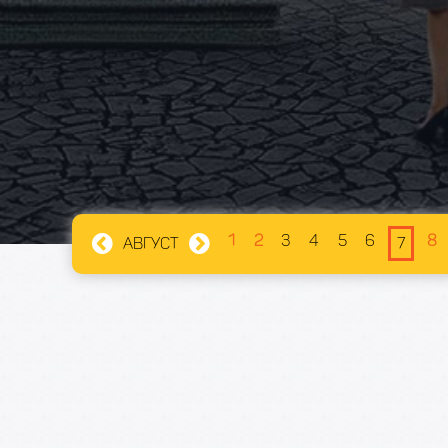
1
2
3
4
5
6
8
АВГУСТ
7