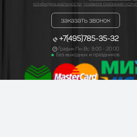
конфиденциальности
,
правила оказания услу
заказать звонок
+7(495)785-35-32
График Пн-Вс: 9:00 - 20:00
Без выходных и праздников.
Афиша
Репертуар
Оплата
Дос
Групповой заказ
Контакты