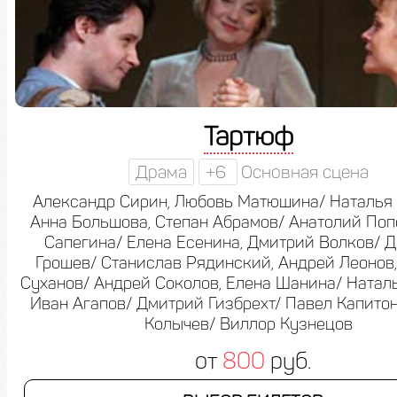
Тартюф
Драма
+6
Основная сцена
Александр Сирин, Любовь Матюшина/ Наталья 
Анна Большова, Степан Абрамов/ Анатолий Поп
Сапегина/ Елена Есенина, Дмитрий Волков/ 
Грошев/ Станислав Рядинский, Андрей Леонов
Суханов/ Андрей Соколов, Елена Шанина/ Натал
Иван Агапов/ Дмитрий Гизбрехт/ Павел Капито
Колычев/ Виллор Кузнецов
от
800
руб.