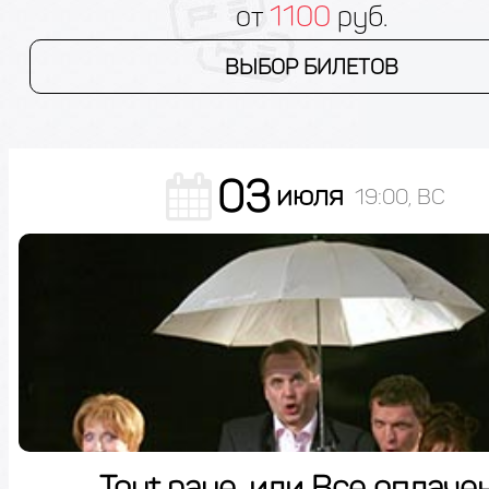
от
1100
руб.
ВЫБОР БИЛЕТОВ
03
июля
19:00, ВС
Tout paye, или Все оплаче