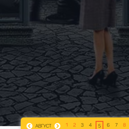
1
2
3
4
6
7
8
АВГУСТ
5