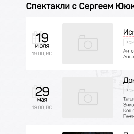
Спектакли с Сергеем Юю
Ис
19
Ком
июля
Анто
19:00, ВС
Анна
До
29
Ком
мая
Тать
Зико
19:00, ВС
Коше
Режи