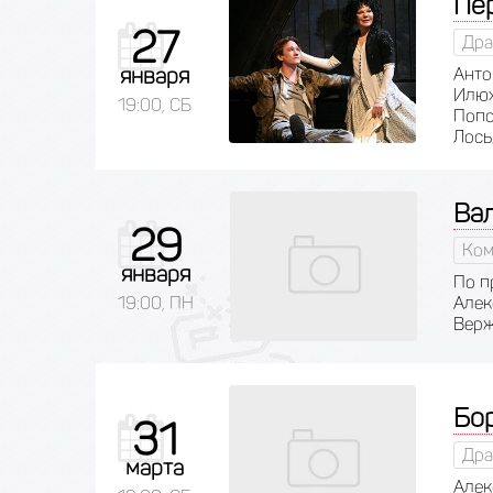
Пе
27
Дра
января
Анто
Илюх
19:00, СБ
Попо
Лось
Ва
29
Ком
января
По п
19:00, ПН
Алек
Верж
Бо
31
Дра
марта
Алек