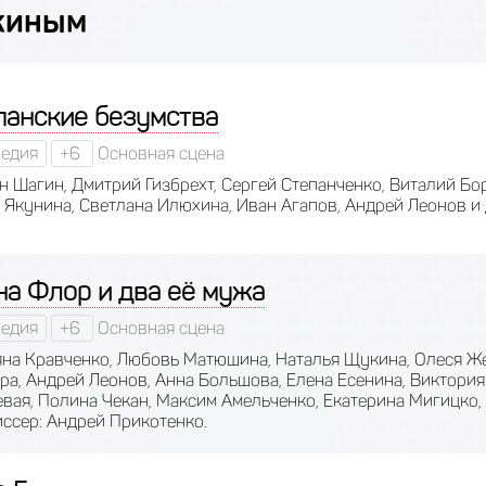
киным
панские безумства
едия
+6
Основная сцена
н Шагин, Дмитрий Гизбрехт, Сергей Степанченко, Виталий Бо
 Якунина, Светлана Илюхина, Иван Агапов, Андрей Леонов и 
на Флор и два её мужа
едия
+6
Основная сцена
яна Кравченко, Любовь Матюшина, Наталья Щукина, Олеся Ж
ра, Андрей Леонов, Анна Большова, Елена Есенина, Виктори
вая, Полина Чекан, Максим Амельченко, Екатерина Мигицко,
ссер: Андрей Прикотенко.