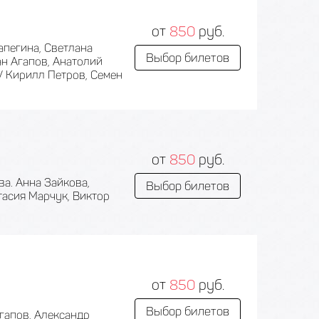
от
850
руб.
апегина, Светлана
Выбор билетов
н Агапов, Анатолий
/ Кирилл Петров, Семен
от
850
руб.
а. Анна Зайкова,
Выбор билетов
тасия Марчук, Виктор
от
850
руб.
Выбор билетов
гапов, Александр