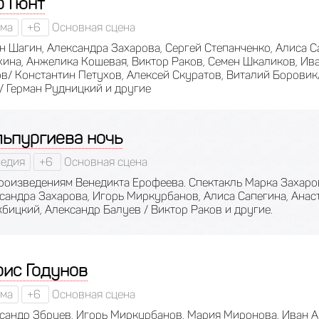
р Гюнт
ма
+6
Основная сцена
н Шагин, Александра Захарова, Сергей Степанченко, Алиса С
ина, Анжелика Кошевая, Виктор Раков, Семен Шкаликов, Ива
в/ Константин Петухов, Алексей Скуратов, Виталий Боровик
/ Герман Рудницкий и другие
льпургиева ночь
едия
+6
Основная сцена
роизведениям Венедикта Ерофеева. Спектакль Марка Захаров
сандра Захарова, Игорь Миркурбанов, Алиса Сапегина, Анас
бицкий, Александр Балуев / Виктор Раков и другие.
рис Годунов
ма
+6
Основная сцена
сандр Збруев, Игорь Миркурбанов, Мария Миронова, Иван А