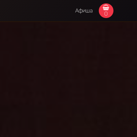
Афиша
0