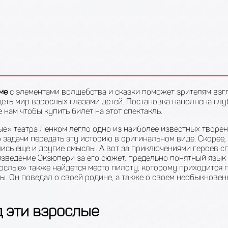
ме
с элементами волшебства и сказки поможет зрителям взгл
деть мир взрослых глазами детей. Постановка наполнена гл
 нам чтобы купить билет на этот спектакль.
ые» театра Ленком легло одно из наиболее известных творе
о задачи передать эту историю в оригинальном виде. Скорее,
лись еще и другие смыслы. А вот за приключениями героев с
зведение Экзюпери за его сюжет, предельно понятный язы
ослые» также найдется место пилоту, которому приходится пр
. Он поведал о своей родине, а также о своем необыкновенн
 эти взрослые