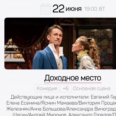
22
июня
19:00, ВТ
Доходное место
Комедия
+6
Основная сцена
Действующие лица и исполнители: Евгений Ге
Елена Есенина/Ясмин Мамаева/Виктория Процен
Железняк/Анна Большова/Александра Виноградо
Шагин/Андрей Миронов, Александр Горелов/