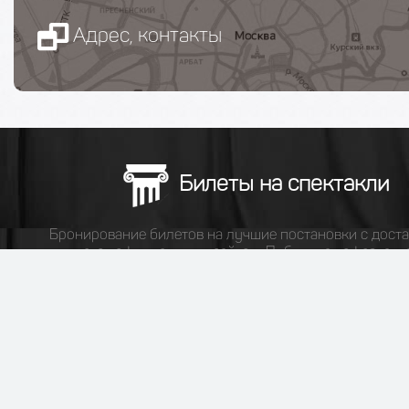
Адрес, контакты
Билеты на спектакли
Бронирование билетов на лучшие постановки с доста
является официальным сайтом.
Публичная оферта
,
п
конфиденциальности
,
правила оказания услу
заказать звонок
+7(495)785-35-32
График Пн-Вс: 9:00 - 20:00