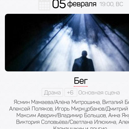
05
февраля
19:00, ВС
Бег
Драма
+6
Основная сцена
Ясмин Мамаева/Алёна Митрошина, Виталий Б
Алексей Поляков, Игорь Миркурбанов/Дмитрий 
Максим Аверин/Владимир Большов, Анна Як
Виктория Соловьёва/Светлана Илюхина, Але
Карнаушкин и другие.