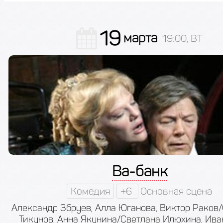
19
марта
19:00, ВТ
Ва-банк
Комедия
+6
Основная сцена
Александр Збруев, Алла Юганова, Виктор Раков
Тикунов, Анна Якунина/Светлана Илюхина, Иван