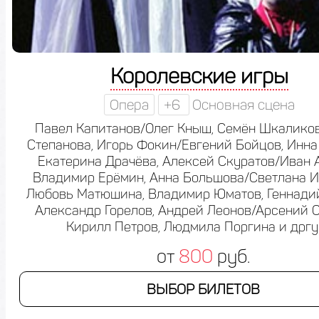
Королевские игры
Опера
+6
Основная сцена
Павел Капитанов/Олег Кныш, Семён Шкаликов
Степанова, Игорь Фокин/Евгений Бойцов, Инна
Екатерина Драчёва, Алексей Скуратов/Иван 
Владимир Ерёмин, Анна Большова/Светлана И
Любовь Матюшина, Владимир Юматов, Геннадий
Александр Горелов, Андрей Леонов/Арсений С
Кирилл Петров, Людмила Поргина и дрг
от
800
руб.
ВЫБОР БИЛЕТОВ