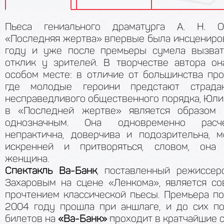
Пьеса гениального драматурга А. Н. Ос
«Последняя жертва» впервые была инсцениров
году и уже после премьеры сумела вызва
отклик у зрителей. В творчестве автора он
особом месте: в отличие от большинства про
где молодые героини предстают страд
несправедливого общественного порядка, Юли
в «Последней жертве» является образом 
однозначным. Она одновременно расч
непрактична, доверчива и подозрительна, 
искренней и притворяться, словом, она 
женщина.
Спектакль Ва-Банк
, поставленный режиссе
Захаровым на сцене «Ленкома», является с
прочтением классической пьесы. Премьера по
2004 году прошла при аншлаге, и до сих п
билетов на
«Ва-Банк»
проходит в кратчайшие с