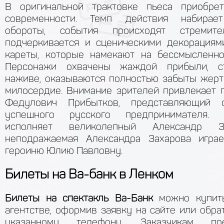
В оригинальной трактовке пьеса приобре
современности. Темп действия набирае
обороты, события происходят стремите
подчеркивается и сценическими декорациям
кареты, которые намекают на бессмысленнос
Персонажи охвачены жаждой прибыли, с
наживе, оказываются полностью забыты жерт
милосердие. Внимание зрителей привлекает 
Федулович Прибытков, представляющий 
успешного русского предпринимателя.
исполняет великолепный Александр З
неподражаемая Александра Захарова игра
героиню Юлию Павловну.
Билеты на Ва-банк в Ленком
Билеты на спектакль Ва-Банк
можно купит
агентстве, оформив заявку на сайте или обр
указанному телефону. Заказчикам пре