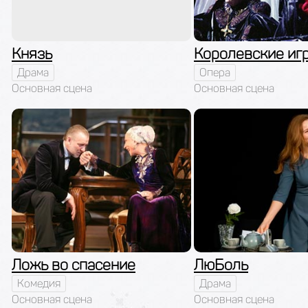
Князь
Королевские иг
Драма
Опера
Основная сцена
Основная сцена
Ложь во спасение
ЛюБоль
Комедия
Драма
Основная сцена
Основная сцена