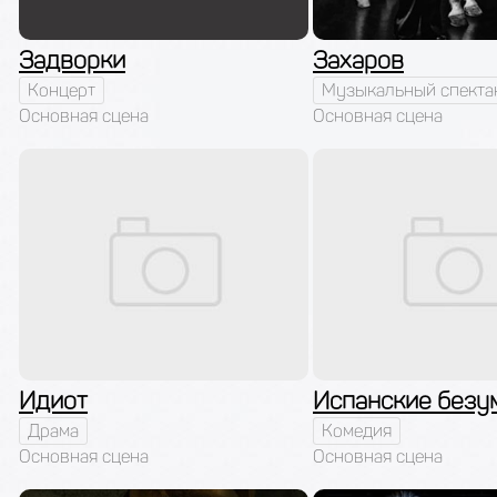
Задворки
Захаров
Концерт
Музыкальный спекта
Основная сцена
Основная сцена
Идиот
Испанские безу
Драма
Комедия
Основная сцена
Основная сцена