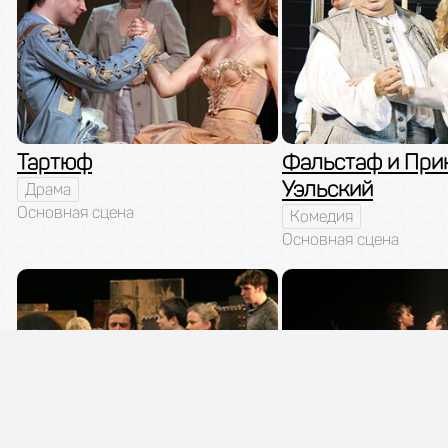
Тартюф
Фальстаф и При
Уэльский
Драма
Основная сцена
Комедия
Основная сцена