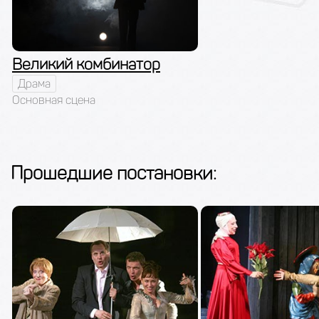
Великий комбинатор
Драма
Основная сцена
Прошедшие постановки: