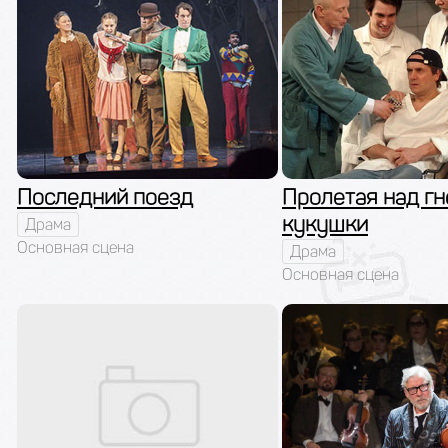
Последний поезд
Пролетая над г
кукушки
Драма
Основная сцена
Драма
Основная сцена