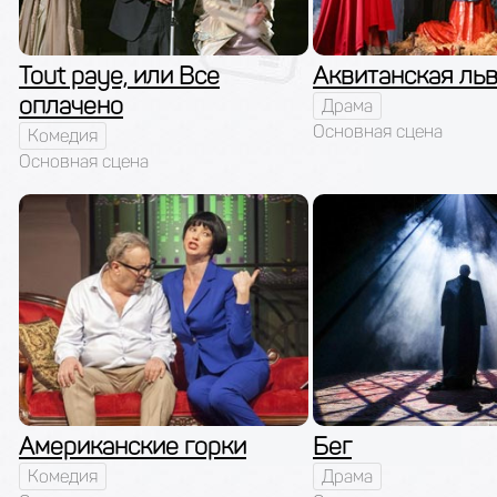
Tout paye, или Все
Аквитанская ль
оплачено
Драма
Основная сцена
Комедия
Основная сцена
Американские горки
Бег
Комедия
Драма