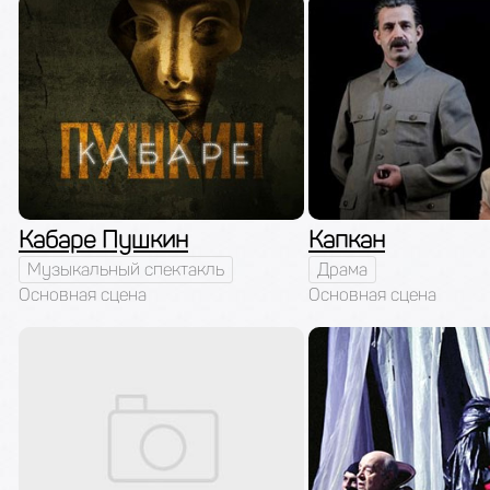
Кабаре Пушкин
Капкан
Музыкальный спектакль
Драма
Основная сцена
Основная сцена