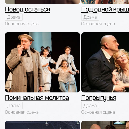
Повод остаться
Под одной кры
Драма
Драма
Основная сцена
Основная сцена
Поминальная молитва
Попрыгунья
Драма
Драма
Основная сцена
Основная сцена