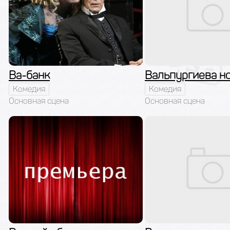
Ва-банк
Вальпургиева н
Комедия
Комедия
Основная сцена
Основная сцена