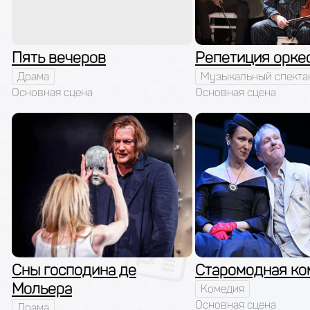
Пять вечеров
Репетиция орке
Драма
Музыкальный спекта
Основная сцена
Основная сцена
Сны господина де
Старомодная ко
Мольера
Комедия
Основная сцена
Драма