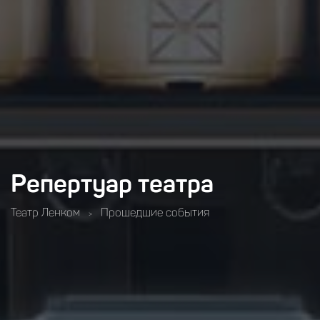
Репертуар театра
Театр Ленком
Прошедшие события
>