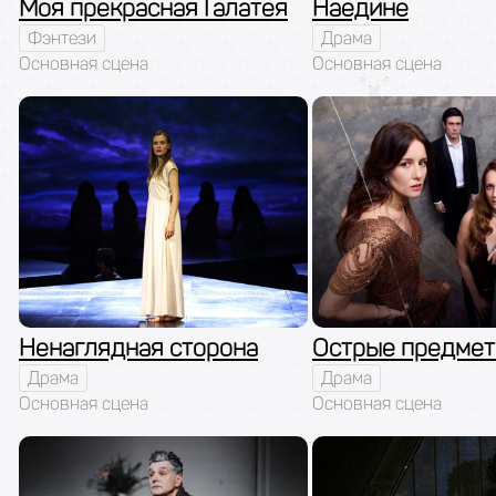
Моя прекрасная Галатея
Наедине
Фэнтези
Драма
Основная сцена
Основная сцена
Ненаглядная сторона
Острые предме
Драма
Драма
Основная сцена
Основная сцена