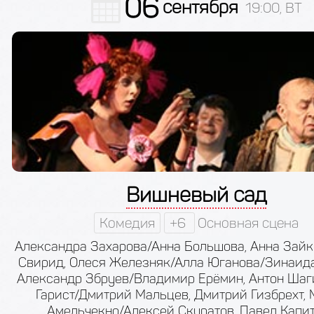
06
сентября
19:00, ВТ
Вишневый сад
Комедия
+6
Основная сцена
Александра Захарова/Анна Большова, Анна Зай
Свирид, Олеся Железняк/Алла Юганова/Зинаида
Александр Збруев/Владимир Ерёмин, Антон Шаг
Гарист/Дмитрий Мальцев, Дмитрий Гизбрехт,
Амельчекно/Алексей Скуратов, Павел Капит