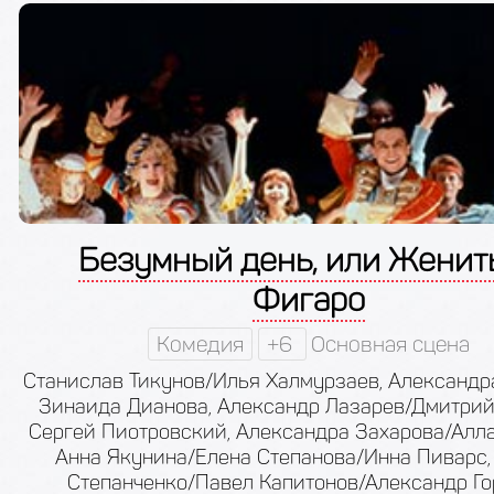
Безумный день, или Женит
Фигаро
Комедия
+6
Основная сцена
Станислав Тикунов/Илья Халмурзаев, Александр
Зинаида Дианова, Александр Лазарев/Дмитрий
Сергей Пиотровский, Александра Захарова/Алла
Анна Якунина/Елена Степанова/Инна Пиварс,
Степанченко/Павел Капитонов/Александр Го