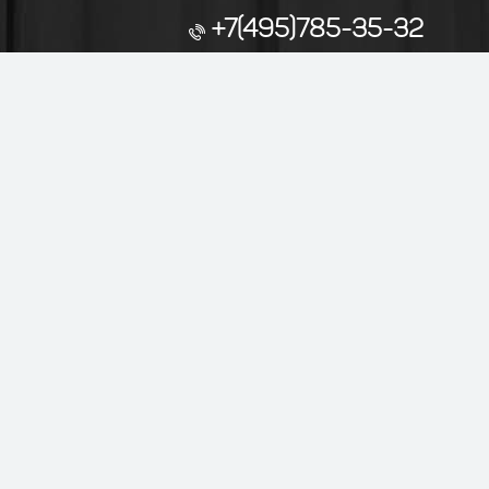
+7(495)785-35-32
График Пн-Вс: 9:00 - 20:00
Без выходных и праздников.
Афиша
Репертуар
Оплата
Дос
Групповой заказ
Контакты