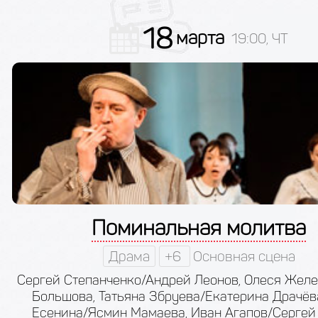
18
марта
19:00, ЧТ
Поминальная молитва
Драма
+6
Основная сцена
Сергей Степанченко/Андрей Леонов, Олеся Жел
Большова, Татьяна Збруева/Екатерина Драчёв
Есенина/Ясмин Мамаева, Иван Агапов/Сергей