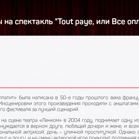
 на спектакль "Tout paye, или Все оп
 платит» была написана в 50-е годы прошлого века фран
нсценировки этого произведения проходили с аншлагами, 
го фестиваля за лучший сценарий.
 на сцене театра «Ленком» в 2004 году, поднимает одну и
нуждается в верном друге, любящей дочери и жене, и всех 
нальной актрисой, дочь – уличной проституткой. Однако 
уг к другу, и на смену актерской игре приходит подлинная 