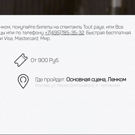
ком, покупайте билеты на спектакль Tout paye, или Все
ицы или по телефону
+7(495)785-35-32
. Быстрая бесплатная
 Visa, Mastercard, Мир.
От 900 Руб.
Где пройдет:
Основная сцена, Ленком
Москва, ул. Малая Дмитровка 6, м. Чеховская