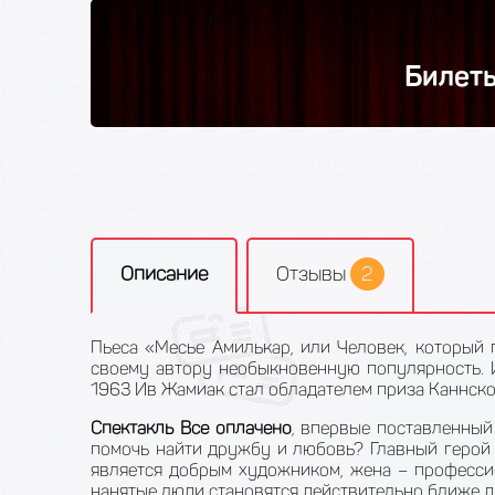
Билеты
Описание
Отзывы
2
Пьеса «Месье Амилькар, или Человек, который
своему автору необыкновенную популярность. И
1963 Ив Жамиак стал обладателем приза Каннско
Спектакль Все оплачено
, впервые поставленный
помочь найти дружбу и любовь? Главный герой 
является добрым художником, жена – профессио
нанятые люди становятся действительно ближе др